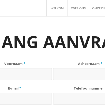
WELKOM
OVER ONS
ONZE D
GANG AANVR
Voornaam
*
Achternaam
*
E-mail
*
Telefoonnumme