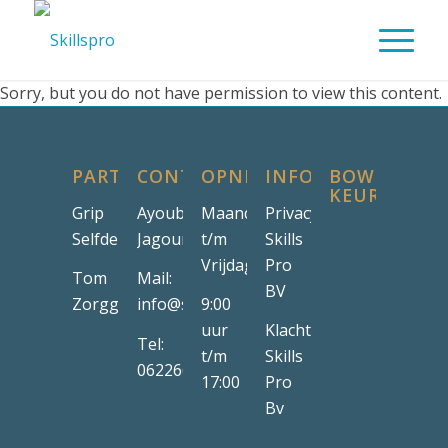
Sorry, but you do not have permission to view this content.
PARTNERS
CONTACT
OPNENINGSTIJDEN
INFORMATIE
BOW
KEURMERK
Grip
Ayoub
Maandag
Privacyreglement
Selfdefense
Jagour
t/m
Skills
Vrijdag
Pro
Tom
Mail:
BV
Zorggroep
info@skillspro.nl
9:00
uur
Klachtenregelement
Tel:
t/m
Skills
0622665374
17:00
Pro
Bv